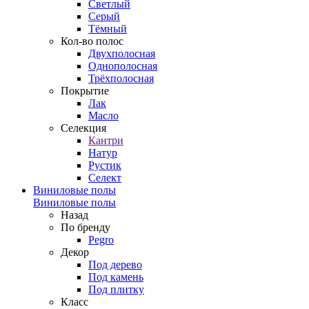
Светлый
Серый
Тёмный
Кол-во полос
Двухполосная
Однополосная
Трёхполосная
Покрытие
Лак
Масло
Селекция
Кантри
Натур
Рустик
Селект
Виниловые полы
Виниловые полы
Назад
По бренду
Pegro
Декор
Под дерево
Под камень
Под плитку
Класс