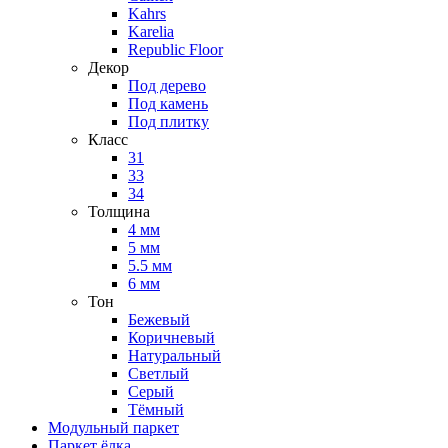
Kahrs
Karelia
Republic Floor
Декор
Под дерево
Под камень
Под плитку
Класс
31
33
34
Толщина
4 мм
5 мм
5.5 мм
6 мм
Тон
Бежевый
Коричневый
Натуральный
Светлый
Серый
Тёмный
Модульный паркет
Паркет ёлка