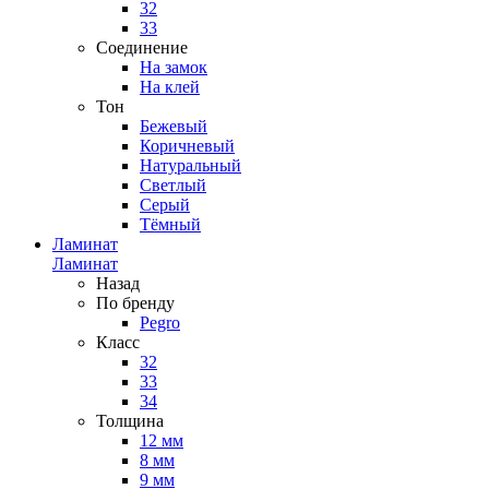
32
33
Соединение
На замок
На клей
Тон
Бежевый
Коричневый
Натуральный
Светлый
Серый
Тёмный
Ламинат
Ламинат
Назад
По бренду
Pegro
Класс
32
33
34
Толщина
12 мм
8 мм
9 мм