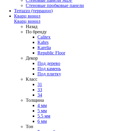
Стеновые панели MDF
Стеновые пробковые панели
Terrazzo (терраццо)
Кварц винил
Кварц винил
Назад
По бренду
Calitex
Kahrs
Karelia
Republic Floor
Декор
Под дерево
Под камень
Под плитку
Класс
31
33
34
Толщина
4 мм
5 мм
5.5 мм
6 мм
Тон