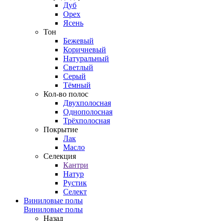
Дуб
Орех
Ясень
Тон
Бежевый
Коричневый
Натуральный
Светлый
Серый
Тёмный
Кол-во полос
Двухполосная
Однополосная
Трёхполосная
Покрытие
Лак
Масло
Селекция
Кантри
Натур
Рустик
Селект
Виниловые полы
Виниловые полы
Назад