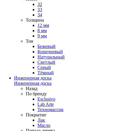
32
33
34
Толщина
12 мм
8 мм
9 мм
Тон
Бежевый
Коричневый
Натуральный
Светлый
Серый
Тёмный
Инженерная доска
Инженерная доска
Назад
По бренду
Esclusivo
Lab Arte
Техномассив
Покрытие
Лак
Масло
Порода дерева