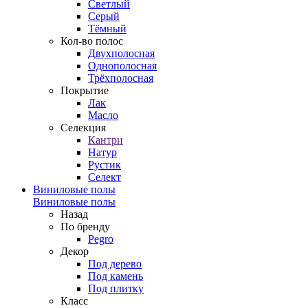
Светлый
Серый
Тёмный
Кол-во полос
Двухполосная
Однополосная
Трёхполосная
Покрытие
Лак
Масло
Селекция
Кантри
Натур
Рустик
Селект
Виниловые полы
Виниловые полы
Назад
По бренду
Pegro
Декор
Под дерево
Под камень
Под плитку
Класс