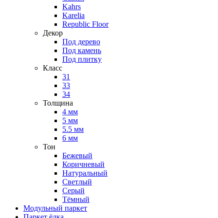
Kahrs
Karelia
Republic Floor
Декор
Под дерево
Под камень
Под плитку
Класс
31
33
34
Толщина
4 мм
5 мм
5.5 мм
6 мм
Тон
Бежевый
Коричневый
Натуральный
Светлый
Серый
Тёмный
Модульный паркет
Паркет ёлка