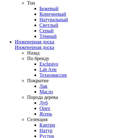
Тон
Бежевый
Коричневый
Натуральный
Светлый
Серый
Тёмный
Инженерная доска
Инженерная доска
Назад
По бренду
Esclusivo
Lab Arte
Техномассив
Покрытие
Лак
Масло
Порода дерева
Дуб
Орех
Ясень
Селекция
Кантри
Натур
Рустик