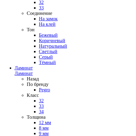
32
33
Соединение
На замок
На клей
Тон
Бежевый
Коричневый
Натуральный
Светлый
Серый
Тёмный
Ламинат
Ламинат
Назад
По бренду
Pegro
Класс
32
33
34
Толщина
12 мм
8 мм
9 мм