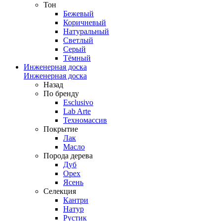
Тон
Бежевый
Коричневый
Натуральный
Светлый
Серый
Тёмный
Инженерная доска
Инженерная доска
Назад
По бренду
Esclusivo
Lab Arte
Техномассив
Покрытие
Лак
Масло
Порода дерева
Дуб
Орех
Ясень
Селекция
Кантри
Натур
Рустик