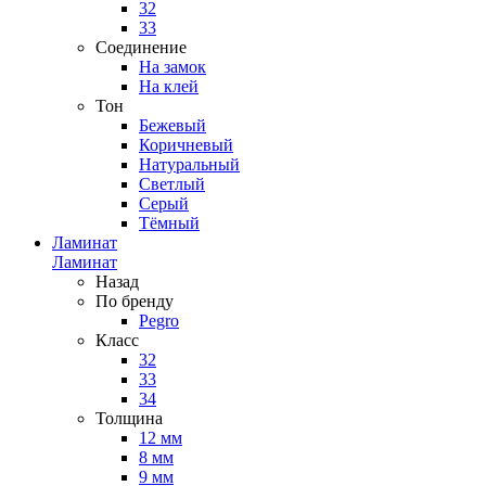
32
33
Соединение
На замок
На клей
Тон
Бежевый
Коричневый
Натуральный
Светлый
Серый
Тёмный
Ламинат
Ламинат
Назад
По бренду
Pegro
Класс
32
33
34
Толщина
12 мм
8 мм
9 мм