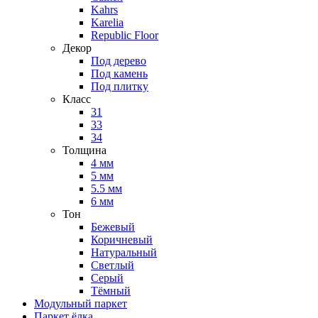
Kahrs
Karelia
Republic Floor
Декор
Под дерево
Под камень
Под плитку
Класс
31
33
34
Толщина
4 мм
5 мм
5.5 мм
6 мм
Тон
Бежевый
Коричневый
Натуральный
Светлый
Серый
Тёмный
Модульный паркет
Паркет ёлка