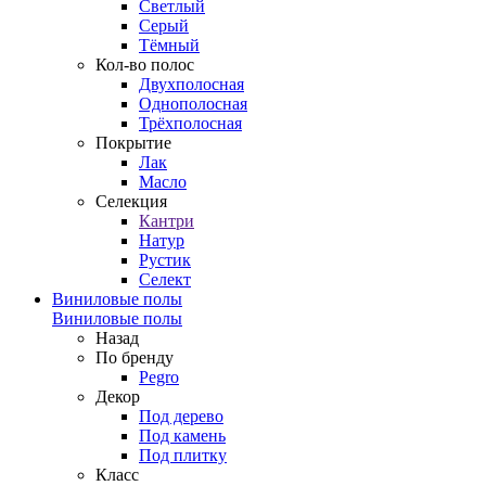
Светлый
Серый
Тёмный
Кол-во полос
Двухполосная
Однополосная
Трёхполосная
Покрытие
Лак
Масло
Селекция
Кантри
Натур
Рустик
Селект
Виниловые полы
Виниловые полы
Назад
По бренду
Pegro
Декор
Под дерево
Под камень
Под плитку
Класс