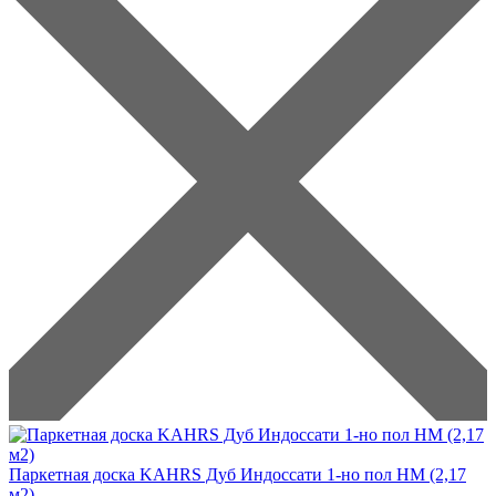
Паркетная доска KAHRS Дуб Индоссати 1-но пол НМ (2,17
м2)