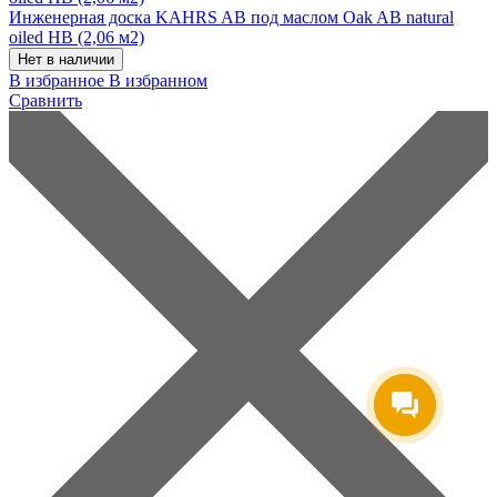
Инженерная доска KAHRS AB под маслом Oak AB natural
oiled HB (2,06 м2)
Нет в наличии
В избранное
В избранном
Сравнить