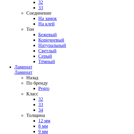
32
33
Соединение
На замок
На клей
Тон
Бежевый
Коричневый
Натуральный
Светлый
Серый
Тёмный
Ламинат
Ламинат
Назад
По бренду
Pegro
Класс
32
33
34
Толщина
12 мм
8 мм
9 мм