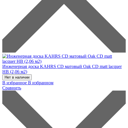
Инженерная доска KAHRS CD матовый Oak CD matt lacquer
HB (2,06 м2)
Нет в наличии
В избранное
В избранном
Сравнить