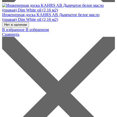
Инженерная доска KAHRS AB Дымчатое белое масло
(правая) Dim White oil (2,16 м2)
Нет в наличии
В избранное
В избранном
Сравнить