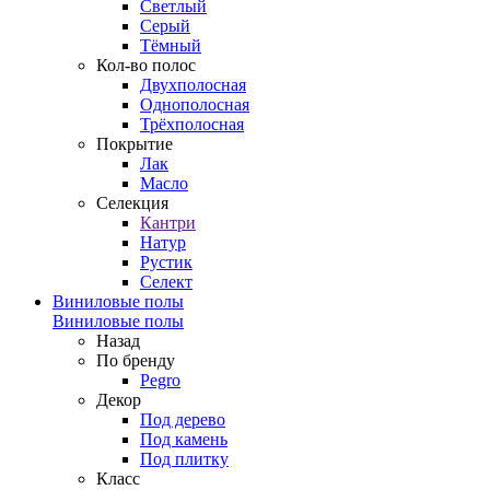
Светлый
Серый
Тёмный
Кол-во полос
Двухполосная
Однополосная
Трёхполосная
Покрытие
Лак
Масло
Селекция
Кантри
Натур
Рустик
Селект
Виниловые полы
Виниловые полы
Назад
По бренду
Pegro
Декор
Под дерево
Под камень
Под плитку
Класс