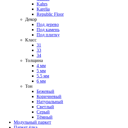
Kahrs
Karelia
Republic Floor
Декор
Под дерево
Под камень
Под плитку
Класс
31
33
34
Толщина
4 мм
5 мм
5.5 мм
6 мм
Тон
Бежевый
Коричневый
Натуральный
Светлый
Серый
Тёмный
Модульный паркет
Паркет ёлка