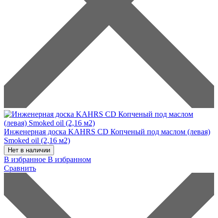
Инженерная доска KAHRS CD Копченый под маслом (левая)
Smoked oil (2,16 м2)
Нет в наличии
В избранное
В избранном
Сравнить