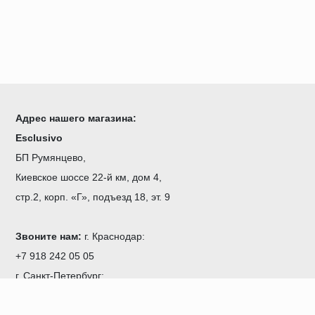
Адрес нашего магазина:
Esclusivo
БП Румянцево,
Киевское шоссе 22-й км, дом 4,
стр.2, корп. «Г», подъезд 18, эт. 9
Звоните нам:
г. Краснодар:
+7 918 242 05 05
г. Санкт-Петербург:
+7 921 966 98 84
E-mail:
info@polyisteny.ru